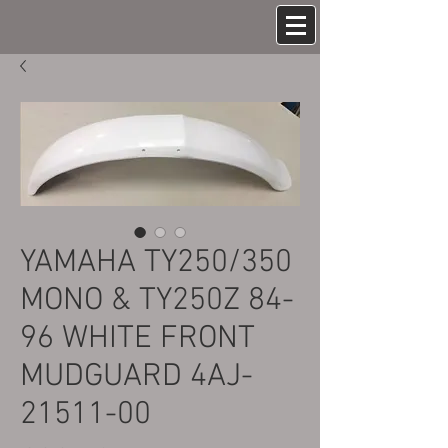
YAMAHA TY250/350
MONO & TY250Z 84-
96 WHITE FRONT
MUDGUARD 4AJ-
21511-00